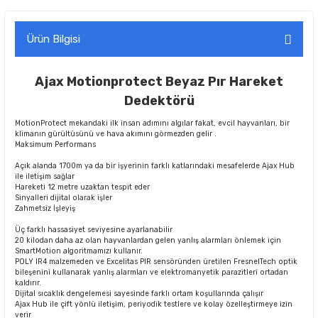
Ürün Bilgisi
Ajax Motionprotect Beyaz Pır Hareket
Dedektörü
MotionProtect mekandaki ilk insan adımını algılar fakat, evcil hayvanları, bir
klimanın gürültüsünü ve hava akımını görmezden gelir .
Maksimum Performans
Açık alanda 1700m ya da bir işyerinin farklı katlarındaki mesafelerde Ajax Hub
ile iletişim sağlar
Hareketi 12 metre uzaktan tespit eder
Sinyalleri dijital olarak işler
Zahmetsiz İşleyiş
Üç farklı hassasiyet seviyesine ayarlanabilir
20 kilodan daha az olan hayvanlardan gelen yanlış alarmları önlemek için
SmartMotion algoritmamızı kullanır.
POLY IR4 malzemeden ve Excelitas PIR sensöründen üretilen FresnelTech optik
bileşenini kullanarak yanlış alarmları ve elektromanyetik parazitleri ortadan
kaldırır.
Dijital sıcaklık dengelemesi sayesinde farklı ortam koşullarında çalışır
Ajax Hub ile çift yönlü iletişim, periyodik testlere ve kolay özelleştirmeye izin
verir