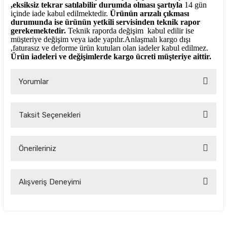
,eksiksiz tekrar satılabilir durumda olması şartıyla
14 gün
içinde iade kabul edilmektedir.
Ürünün arızalı çıkması
durumunda ise ürünün yetkili
servisinden teknik rapor
gerekemektedir.
Teknik raporda değişim kabul edilir ise
müşteriye değişim veya iade yapılır.Anlaşmalı kargo dışı
,faturasız ve deforme ürün
kutuları olan iadeler kabul edilmez.
Ürün iadeleri ve değişimlerde kargo ücreti müşteriye aittir.
Yorumlar
Taksit Seçenekleri
Bu ürüne ilk yorumu siz yapın!
Önerileriniz
Yorum Yaz
Bu ürünün fiyat bilgisi, resim, ürün açıklamalarında ve diğer
Alışveriş Deneyimi
konularda yetersiz gördüğünüz noktaları öneri formunu
kullanarak tarafımıza iletebilirsiniz.
Görüş ve önerileriniz için teşekkür ederiz.
Çok kaliteli ve uygun fiyatlı ürünlere
ulamak çok kolay bir site
Ürün resmi kalitesiz, bozuk veya görüntülenemiyor.