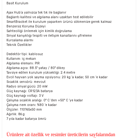
Basit Kurulum
Ajax Hub’a yalnızca tek tık ile bağlanır
Bağlantı kalitesi ve algılama alanı uzaktan test edilebilir
SmartBracket ile kurulum yaparken ürünü sökmenize gerek kalmaz
Benzersiz Koruma Düzeyi
Sahteciliği önlemek için kimlik doğrulama
Sinyal karışıklığı tespiti ve iletişim kanallarını şifreleme
Kurcalama alarmı
Teknik Özellikler
Dedektör tipi: kablosuz
Kullanım: iç mekan
Algılama elemanı: PIR
Algılama açısı: 88.5° yatay / 80° dikey
Tavsiye edilen kurulum yüksekliği: 2.4 metre
Evcil hayvan yok sayma opsiyonu: 20 kg ’a kadar, 50 cm ’e kadar
Sıcaklık sensörü: mevcut
Radyo sinyal gücü: 20 mW
Güç kaynağı: CR123A batarya
Güç kaynağı voltajı: 3 V
Çalışma sıcaklık aralığı: 0° C ‘den +50° C ’ye kadar
Çalışma nem oranı: %80 ‘e kadar
Ölçüler: 110?65x50 mm
Ağırlık: 86 g
7 yıla kadar batarya ömrü
Ürünlere ait özellik ve resimler üreticilerin sayfalarından