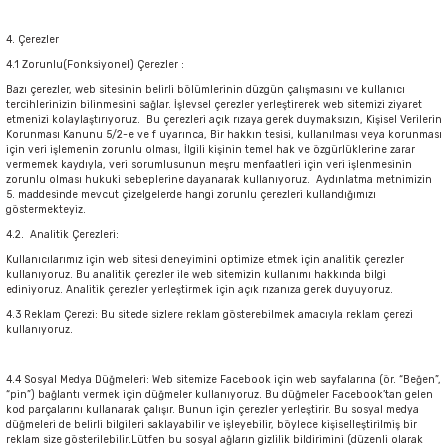
4. Çerezler
4.1 Zorunlu(Fonksiyonel) Çerezler :
Bazı çerezler, web sitesinin belirli bölümlerinin düzgün çalışmasını ve kullanıcı
tercihlerinizin bilinmesini sağlar. İşlevsel çerezler yerleştirerek web sitemizi ziyaret
etmenizi kolaylaştırıyoruz. Bu çerezleri açık rızaya gerek duymaksızın, Kişisel Verilerin
Korunması Kanunu 5/2-e ve f uyarınca, Bir hakkın tesisi, kullanılması veya korunması
için veri işlemenin zorunlu olması, İlgili kişinin temel hak ve özgürlüklerine zarar
vermemek kaydıyla, veri sorumlusunun meşru menfaatleri için veri işlenmesinin
zorunlu olması hukuki sebeplerine dayanarak kullanıyoruz. Aydınlatma metnimizin
5. maddesinde mevcut çizelgelerde hangi zorunlu çerezleri kullandığımızı
göstermekteyiz.
4.2. Analitik Çerezleri:
Kullanıcılarımız için web sitesi deneyimini optimize etmek için analitik çerezler
kullanıyoruz. Bu analitik çerezler ile web sitemizin kullanımı hakkında bilgi
ediniyoruz. Analitik çerezler yerleştirmek için açık rızanıza gerek duyuyoruz.
4.3 Reklam Çerezi: Bu sitede sizlere reklam gösterebilmek amacıyla reklam çerezi
kullanıyoruz.
4.4 Sosyal Medya Düğmeleri: Web sitemize Facebook için web sayfalarına (ör. “Beğen”,
“pin”) bağlantı vermek için düğmeler kullanıyoruz. Bu düğmeler Facebook’tan gelen
kod parçalarını kullanarak çalışır. Bunun için çerezler yerleştirir. Bu sosyal medya
düğmeleri de belirli bilgileri saklayabilir ve işleyebilir, böylece kişiselleştirilmiş bir
reklam size gösterilebilir.Lütfen bu sosyal ağların gizlilik bildirimini (düzenli olarak