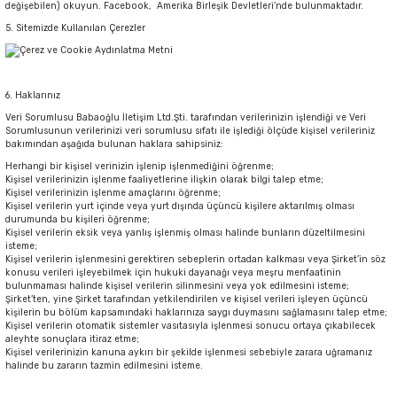
değişebilen) okuyun. Facebook, Amerika Birleşik Devletleri’nde bulunmaktadır.
5. Sitemizde Kullanılan Çerezler
6. Haklarınız
Veri Sorumlusu Babaoğlu İletişim Ltd.Şti. tarafından verilerinizin işlendiği ve Veri
Sorumlusunun verilerinizi veri sorumlusu sıfatı ile işlediği ölçüde kişisel verileriniz
bakımından aşağıda bulunan haklara sahipsiniz:
Herhangi bir kişisel verinizin işlenip işlenmediğini öğrenme;
Kişisel verilerinizin işlenme faaliyetlerine ilişkin olarak bilgi talep etme;
Kişisel verilerinizin işlenme amaçlarını öğrenme;
Kişisel verilerin yurt içinde veya yurt dışında üçüncü kişilere aktarılmış olması
durumunda bu kişileri öğrenme;
Kişisel verilerin eksik veya yanlış işlenmiş olması halinde bunların düzeltilmesini
isteme;
Kişisel verilerin işlenmesini gerektiren sebeplerin ortadan kalkması veya Şirket’in söz
konusu verileri işleyebilmek için hukuki dayanağı veya meşru menfaatinin
bulunmaması halinde kişisel verilerin silinmesini veya yok edilmesini isteme;
Şirket’ten, yine Şirket tarafından yetkilendirilen ve kişisel verileri işleyen üçüncü
kişilerin bu bölüm kapsamındaki haklarınıza saygı duymasını sağlamasını talep etme;
Kişisel verilerin otomatik sistemler vasıtasıyla işlenmesi sonucu ortaya çıkabilecek
aleyhte sonuçlara itiraz etme;
Kişisel verilerinizin kanuna aykırı bir şekilde işlenmesi sebebiyle zarara uğramanız
halinde bu zararın tazmin edilmesini isteme.