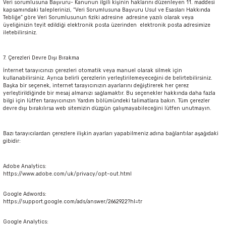
Veri sorumlusuna Başvuru- Kanunun ilgili kişinin haklarını düzenleyen 11. maddesi
kapsamındaki taleplerinizi, “Veri Sorumlusuna Başvuru Usul ve Esasları Hakkında
Tebliğe” göre Veri Sorumlusunun fiziki adresine adresine yazılı olarak veya
üyeliğinizin teyit edildiği elektronik posta üzerinden elektronik posta adresimize
iletebilirsiniz.
7. Çerezleri Devre Dışı Bırakma
İnternet tarayıcınızı çerezleri otomatik veya manuel olarak silmek için
kullanabilirsiniz. Ayrıca belirli çerezlerin yerleştirilemeyeceğini de belirtebilirsiniz.
Başka bir seçenek, internet tarayıcınızın ayarlarını değiştirerek her çerez
yerleştirildiğinde bir mesaj almanızı sağlamaktır. Bu seçenekler hakkında daha fazla
bilgi için lütfen tarayıcınızın Yardım bölümündeki talimatlara bakın. Tüm çerezler
devre dışı bırakılırsa web sitemizin düzgün çalışmayabileceğini lütfen unutmayın.
Bazı tarayıcılardan çerezlere ilişkin ayarları yapabilmeniz adına bağlantılar aşağıdaki
gibidir:
Adobe Analytics:
https://www.adobe.com/uk/privacy/opt-out.html
Google Adwords:
https://support.google.com/ads/answer/2662922?hl=tr
Google Analytics: