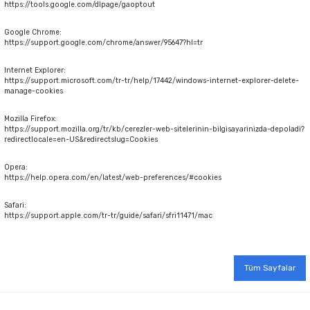
https://tools.google.com/dlpage/gaoptout
Google Chrome:
https://support.google.com/chrome/answer/95647?hl=tr
Internet Explorer:
https://support.microsoft.com/tr-tr/help/17442/windows-internet-explorer-delete-
manage-cookies
Mozilla Firefox:
https://support.mozilla.org/tr/kb/cerezler-web-sitelerinin-bilgisayarinizda-depoladi?
redirectlocale=en-US&redirectslug=Cookies
Opera:
https://help.opera.com/en/latest/web-preferences/#cookies
Safari:
https://support.apple.com/tr-tr/guide/safari/sfri11471/mac
Tüm Sayfalar