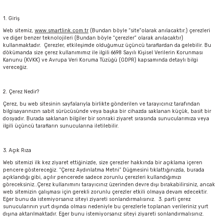
1. Giriş
Web sitemiz,
www.smartlink.com.tr
(Bundan böyle “site”olarak anılacaktır.) çerezleri
ve diğer benzer teknolojileri (Bundan böyle “çerezler” olarak anılacaktır)
kullanmaktadır. Çerezler, etkileşimde olduğumuz üçüncü taraflardan da gelebilir. Bu
dökümanda size çerez kullanımımız ile ilgili 6698 Sayılı Kişisel Verilerin Korunması
Kanunu (KVKK) ve Avrupa Veri Koruma Tüzüğü (GDPR) kapsamında detaylı bilgi
vereceğiz.
2. Çerez Nedir?
Çerez, bu web sitesinin sayfalarıyla birlikte gönderilen ve tarayıcınız tarafından
bilgisayarınızın sabit sürücüsünde veya başka bir cihazda saklanan küçük, basit bir
dosyadır. Burada saklanan bilgiler bir sonraki ziyaret sırasında sunucularımıza veya
ilgili üçüncü tarafların sunucularına iletilebilir.
3. Açık Rıza
Web sitemizi ilk kez ziyaret ettiğinizde, size çerezler hakkında bir açıklama içeren
pencere göstereceğiz. “Çerez Aydınlatma Metni” Düğmesini tıklattığınızda, burada
açıklandığı gibi, açılır pencerede sadece zorunlu çerezleri kullandığımızı
göreceksiniz..Çerez kullanımını tarayıcınız üzerinden devre dışı bırakabilirsiniz, ancak
web sitemizin çalışması için gerekli zorunlu çerezler etkili olmaya devam edecektir.
Eğer bunu da istemiyorsanız siteyi ziyareti sonlandırmalısınız. 3. parti çerez
sunucularının yurt dışında olması nedeniyle bu çerezlerle toplanan verileriniz yurt
dışına aktarılmaktadır. Eğer bunu istemiyorsanız siteyi ziyareti sonlandırmalısınız.